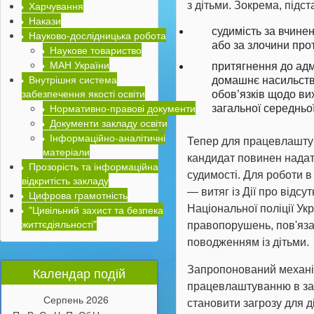
Харчування
з дітьми. Зокрема, підс
Накази
судимість за вчин
Науково-дослідницька робота
або за злочини прот
Наукове товариство
МАН України
притягнення до адм
Внутрішня система
домашнє насильство
забезпечення якості освіти
обов’язків щодо ви
Нормативно-правові документи
загальної середньої
Документи закладу освіти
Інформаційно-аналітичні
Тепер для працевлаштув
матеріали
кандидат повинен надати 
Прозорість та інформаційна
судимості. Для роботи в
відкритість закладу
— витяг із Дії про відсут
Цифрова грамотність
"Цивільний захист та безпека
Національної поліції Укр
життєдіяльності"
правопорушень, пов'яза
поводженням із дітьми.
Календар подій
Запропонований механіз
працевлаштуванню в зак
Серпень
2026
становити загрозу для 