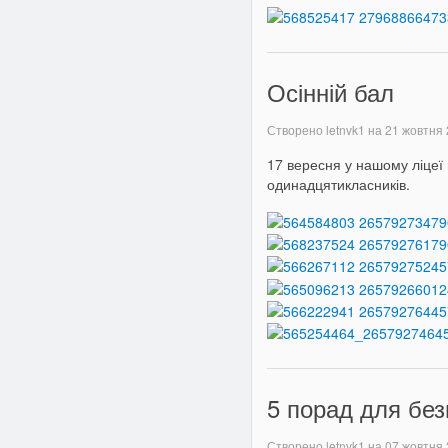
Осінній бал
Створено letnvk1 на
21 жовтня
17 вересня у нашому ліцеї 
одинадцятикласників.
5 порад для без
Створено letnvk1 на
07 жовтня