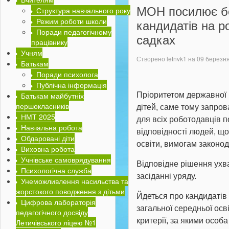
МОН посилює бе
Структура навчального року
Режим роботи школи
кандидатів на р
Поради педагогічному
садках
працівнику
Учням
Створено letnvk1 на
09 березн
Батькам
Поради психолога
Публічна інформація
Батькам майбутніх
Пріоритетом державної п
першокласників
дітей, саме тому запров
НМТ 2025
для всіх роботодавців 
Навчальна робота
відповідності людей, щ
Обдаровані діти
освіти, вимогам законо
Виховна робота
Учнівське самоврядування
Відповідне рішення ухв
Психологічна служба
засіданні уряду.
Унеможливлення насильства та
жорстокого поводження з дітьми
Йдеться про кандидатів 
Цифрова лабораторія
загальної середньої осві
педагогічного досвіду
критерії, за якими особ
Летичівського ліцею №1