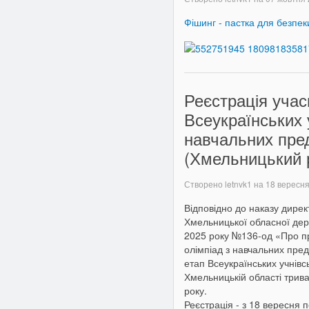
Фішинг - пастка для безпек
Реєстрація учасн
Всеукраїнських 
навчальних пред
(Хмельницький 
Створено letnvk1 на
18 вересн
Відповідно до наказу дирек
Хмельницької обласної держ
2025 року №136-од «Про пр
олімпіад з навчальних пред
етап Всеукраїнських учнівс
Хмельницькій області трив
року.
Реєстрація - з 18 вересня 