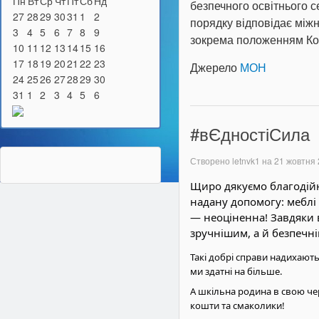
Пн
Вт
Ср
Чт
Пт
Сб
Нд
безпечного освітнього 
27
28
29
30
31
1
2
порядку відповідає між
3
4
5
6
7
8
9
зокрема положенням Ко
10
11
12
13
14
15
16
17
18
19
20
21
22
23
Джерело
МОН
24
25
26
27
28
29
30
31
1
2
3
4
5
6
#вЄдностіСила
Створено letnvk1 на
21 жовтня
Щиро дякуємо благодійні
надану допомогу: меблі
— неоціненна! Завдяки 
зручнішим, а й безпечн
Такі добрі справи надихають
ми здатні на більше.
А шкільна родина в свою чер
кошти та смаколики!