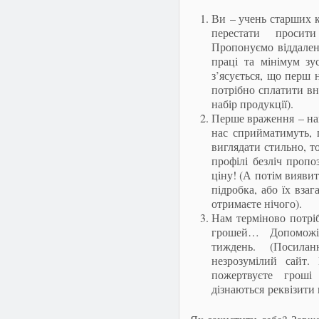
Ви – учень старших к
перестати просит
Пропонуємо віддалену
праці та мінімум зу
з’ясується, що перш 
потрібно сплатити в
набір продукції).
Перше враження – най
нас сприйматимуть, 
виглядати стильно, т
профілі безліч пропо
ціну! (А потім виявит
підробка, або їх взаг
отримаєте нічого).
Нам терміново потрі
грошей… Допоможі
тиждень. (Посил
незрозумілий сайт
пожертвуєте грош
дізнаються реквізити 