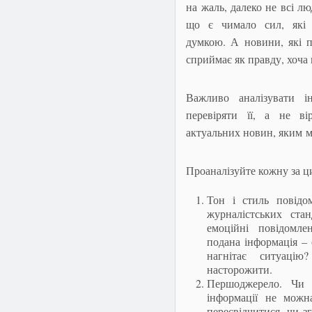
на жаль, далеко не всі л
що є чимало сил, які 
думкою. А новини, які п
сприймає як правду, хоча 
Важливо аналізувати і
перевіряти її, а не в
актуальних новин, яким мо
Проаналізуйте кожну за ц
Тон і стиль повідо
журналістських ста
емоційні повідомле
подана інформація – 
нагнітає ситуацію
насторожити.
Першоджерело. Чи 
інформації не можн
пересвідчитися, чи 