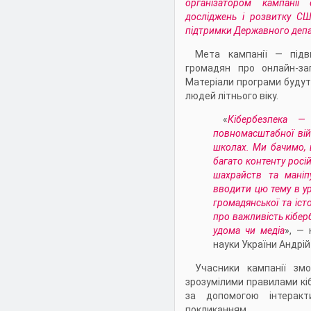
організатором кампанії
досліджень і розвитку США
підтримки Державного деп
Мета кампанії — підв
громадян про онлайн-заг
Матеріали програми будуть
людей літнього віку.
«
Кібербезпека —
повномасштабної вій
школах. Ми бачимо, 
багато контенту росі
шахрайств та маніп
вводити цю тему в ур
громадянської та істо
про важливість кібер
удома чи медіа
», — 
науки України Андрій
Учасники кампанії зм
зрозумілими правилами кі
за допомогою інтерак
покликанням
.