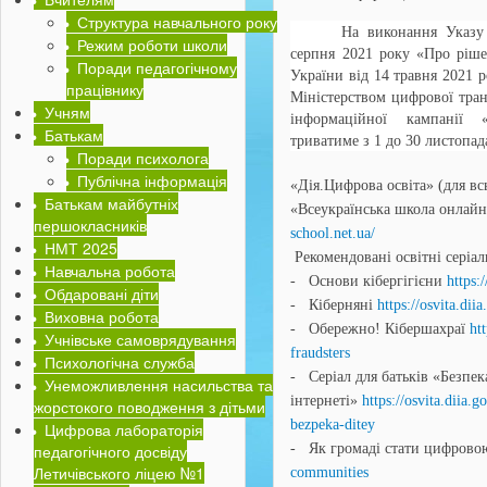
Структура навчального року
На виконання Указу
Режим роботи школи
серпня 2021 року «Про ріше
Поради педагогічному
України від 14 травня 2021 
працівнику
Міністерством цифрової тран
Учням
інформаційної кампанії 
Батькам
триватиме з 1 до 30 листопад
Поради психолога
Публічна інформація
«Дія.Цифрова освіта»
(для в
Батькам майбутніх
«Всеукраїнська школа онлай
першокласників
school.net.ua/
НМТ 2025
Рекомендовані освітні серіал
Навчальна робота
-
Основи кібергігієни
https:
Обдаровані діти
-
Кіберняні
https://osvita.di
Виховна робота
-
Обережно! Кібершахраї
ht
Учнівське самоврядування
fraudsters
Психологічна служба
-
Серіал для батьків «Безпек
Унеможливлення насильства та
інтернеті»
https://osvita.diia.
жорстокого поводження з дітьми
bezpeka-ditey
Цифрова лабораторія
педагогічного досвіду
-
Як громаді стати цифров
Летичівського ліцею №1
communities