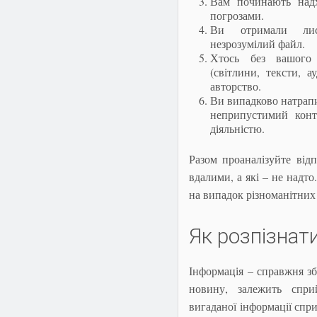
Вам починають надх
погрозами.
Ви отримали лис
незрозумілий файл.
Хтось без вашого 
(світлини, тексти, а
авторство.
Ви випадково натрапи
неприпустимий конт
діяльністю.
Разом проаналізуйте відп
вдалими, а які – не надт
на випадок різноманітних 
Як розпізнат
Інформація – справжня збр
новину, залежить спри
вигаданої інформації спри