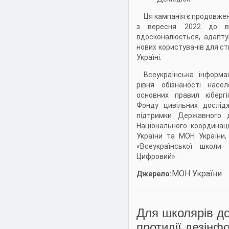
Ця кампанія є продовжен
з вересня 2022 до ве
вдосконалюється, адапту
нових користувачів для с
Україні.
Всеукраїнська інформа
рівня обізнаності насе
основних правил кібергі
Фонду цивільних дослід
підтримки Державного 
Національного координац
України та МОН України,
«Всеукраїнської школи
Цифровий».
МОН України
Джерело:
Для школярів до
протидії дезінф