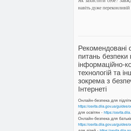
Як захистити себе? Завж
навіть дуже переконливій
Рекомендовані с
питань безпеки 
інформаційно-к
технологій та ін
зокрема з безпе
Інтернеті
Онлайн-безпека для підлітк
https://osvita.diia.gov.ua/guides/
для освітян -
https://osvita.di
Онлайн-безпека для батьків
https://osvita.diia.gov.ua/guides/
для дітей -
https://osvita.diia