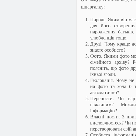
шпаргалку:
Пароль. Яким він має
для його створення
народження батьків,
улюбленців тощо.
Друзі. Чому краще до
знаєте особисто?
Фото. Якими фото мо
сімейного архіву? Р
поясніть, що фото д
їхньої згоди.
Геолокація. Чому не
на фото та хоча б з
автоматично?
Перепости. Чи вар
важливим? Можли
інформацію?
Власні пости. З при
висловлюєтеся? Чи не
перетворювати свій а
Особиста інформаці