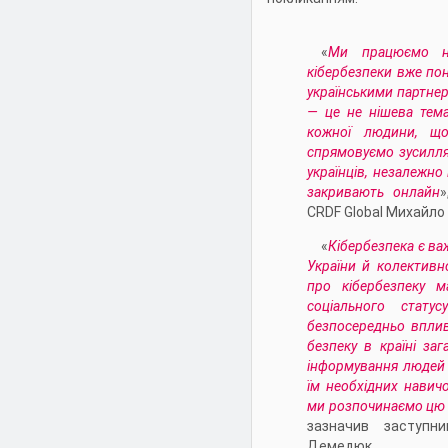
«
Ми працюємо на
кібербезпеки вже пон
українськими партнер
— це не нішева тема
кожної людини, що
спрямовуємо зусилля
українців, незалежно в
закривають онлайн
CRDF Global Михайло
«
Кібербезпека є в
України й колективно
про кібербезпеку м
соціального статус
безпосередньо вплив
безпеку в країні за
інформування людей 
їм необхідних навич
ми розпочинаємо цю і
зазначив заступн
Демедюк.