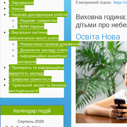
Харчування
Електронний підпис
https://
Накази
Науково-дослідницька робота
Виховна година:
Наукове товариство
дітьми про небе
МАН України
Внутрішня система
Освіта Нова
забезпечення якості освіти
Нормативно-правові документи
Документи закладу освіти
Інформаційно-аналітичні
матеріали
Прозорість та інформаційна
відкритість закладу
Цифрова грамотність
"Цивільний захист та безпека
життєдіяльності"
Календар подій
Серпень
2026