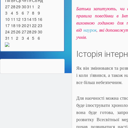
Пн
Вт
Ср
Чт
Пт
Сб
Нд
27
28
29
30
31
1
2
Батьки запитують, чи в
3
4
5
6
7
8
9
правила поведінки в І
10
11
12
13
14
15
16
виховною годиною для т
17
18
19
20
21
22
23
від
наурок
, які допоможу
24
25
26
27
28
29
30
учнів.
31
1
2
3
4
5
6
Історія інтер
Як він змінювався та роз
і коли з'явився, а також 
все більш небезпечним.
Для наочності можна ство
буде ілюструвати хроноло
вона буде готова, запр
розвитку Всесвітньої ме
почав розвиватися наст