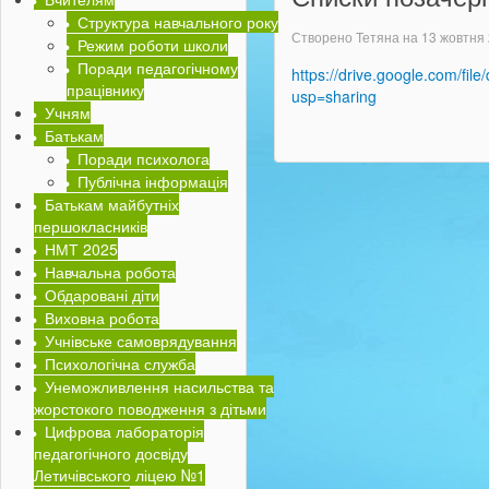
Структура навчального року
Створено Тетяна на
13 жовтня
Режим роботи школи
Поради педагогічному
https://drive.google.com/f
працівнику
usp=sharing
Учням
Батькам
Поради психолога
Публічна інформація
Батькам майбутніх
першокласників
НМТ 2025
Навчальна робота
Обдаровані діти
Виховна робота
Учнівське самоврядування
Психологічна служба
Унеможливлення насильства та
жорстокого поводження з дітьми
Цифрова лабораторія
педагогічного досвіду
Летичівського ліцею №1