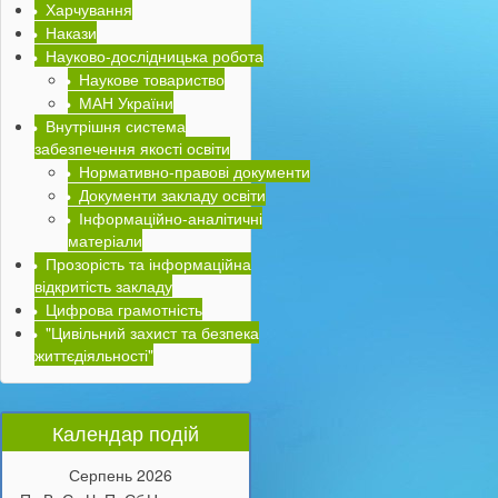
Харчування
Накази
Науково-дослідницька робота
Наукове товариство
МАН України
Внутрішня система
забезпечення якості освіти
Нормативно-правові документи
Документи закладу освіти
Інформаційно-аналітичні
матеріали
Прозорість та інформаційна
відкритість закладу
Цифрова грамотність
"Цивільний захист та безпека
життєдіяльності"
Календар подій
Серпень
2026