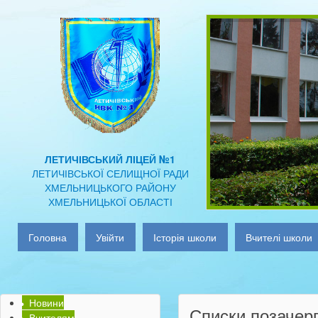
ЛЕТИЧІВСЬКИЙ ЛІЦЕЙ №1
ЛЕТИЧІВСЬКОЇ СЕЛИЩНОЇ РАДИ
ХМЕЛЬНИЦЬКОГО РАЙОНУ
ХМЕЛЬНИЦЬКОЇ ОБЛАСТІ
Головна
Увійти
Історія школи
Вчителі школи
Новини
Списки позачерг
Вчителям